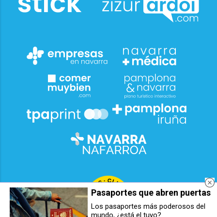
Pasaportes que abren puertas
Los pasaportes más poderosos del
mundo, ¿está el tuyo?