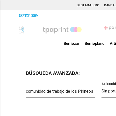
DESTACADOS:
BARBA
chevron_left
Berriozar
Berrioplano
Art
BÚSQUEDA AVANZADA:
Selecció