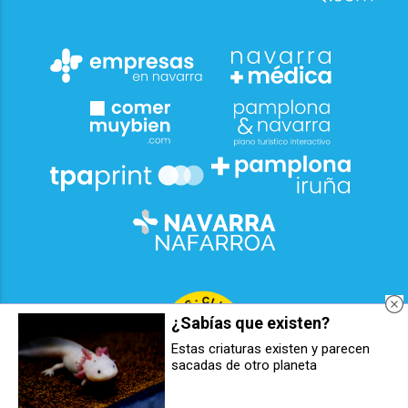
¿Sabías que existen?
Estas criaturas existen y parecen
sacadas de otro planeta