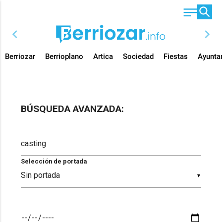
chevron_left
chevron_right
Berriozar
Berrioplano
Artica
Sociedad
Fiestas
Ayunta
BÚSQUEDA AVANZADA:
Selección de portada
▼