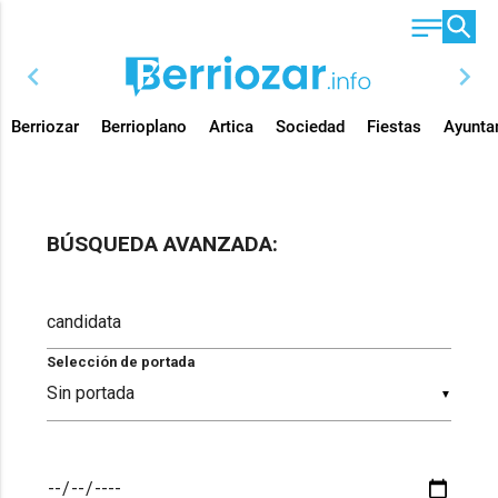
chevron_left
chevron_right
Berriozar
Berrioplano
Artica
Sociedad
Fiestas
Ayunta
BÚSQUEDA AVANZADA:
Selección de portada
▼