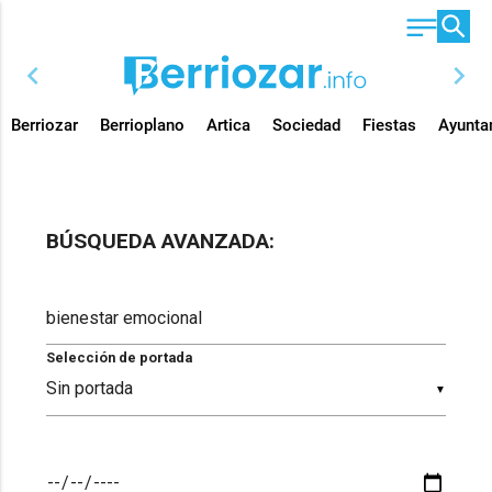
chevron_left
chevron_right
Berriozar
Berrioplano
Artica
Sociedad
Fiestas
Ayunta
BÚSQUEDA AVANZADA:
Selección de portada
▼