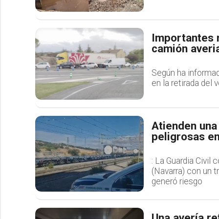
Importantes r
camión averi
Según ha informado
en la retirada del 
Atienden una
peligrosas en
: La Guardia Civil 
(Navarra) con un t
generó riesgo
Una avería re