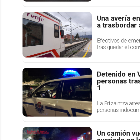
Una avería en
a trasbordar 
Efectivos de emerg
tras quedar el conv
Detenido en V
personas tras
1
La Ertzaintza arr
personas indocume
Un camión vue