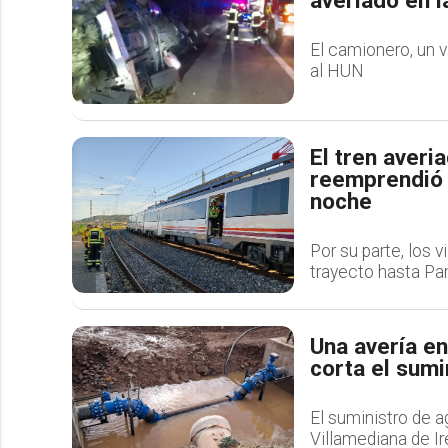
averiado en l
El camionero, un v
al HUN
El tren aver
reemprendió l
noche
Por su parte, los 
trayecto hasta P
Una avería en
corta el sumi
El suministro de 
Villamediana de Ir