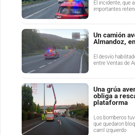
El incidente, que 
importantes reten
Un camión ave
Almandoz, en
El desvío habilita
entre Ventas de Ar
Una grúa aver
obliga a resc
plataforma
Los bomberos tuvie
que quedaron bloq
carril izquierdo