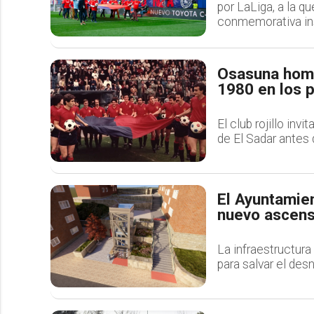
por LaLiga, a la 
conmemorativa ins
Osasuna homen
1980 en los 
El club rojillo invi
de El Sadar antes 
El Ayuntamien
nuevo ascenso
La infraestructura
para salvar el des