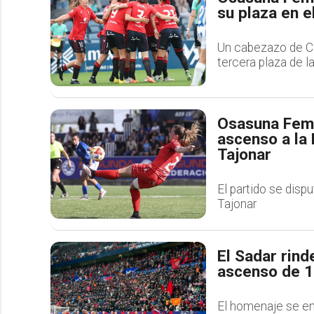
su plaza en e
Un cabezazo de Cla
tercera plaza de l
Osasuna Feme
ascenso a la 
Tajonar
El partido se disp
Tajonar
El Sadar rind
ascenso de 
El homenaje se en