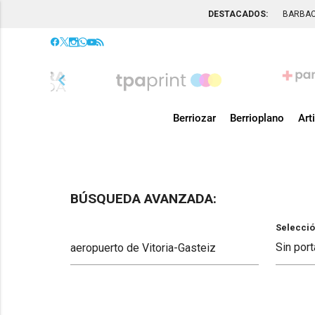
DESTACADOS:
BARBA
chevron_left
Berriozar
Berrioplano
Art
BÚSQUEDA AVANZADA:
Selecció