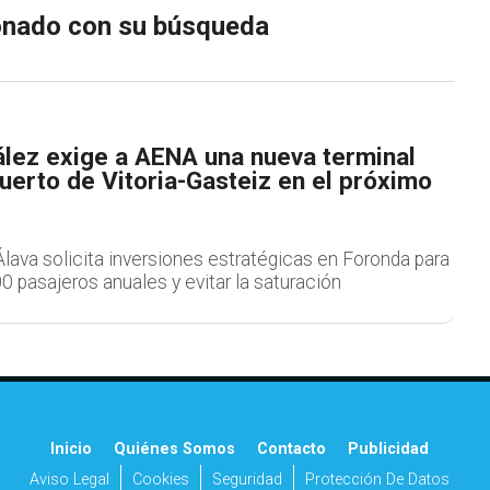
ionado con su búsqueda
lez exige a AENA una nueva terminal
uerto de Vitoria-Gasteiz en el próximo
lava solicita inversiones estratégicas en Foronda para
0 pasajeros anuales y evitar la saturación
Inicio
Quiénes Somos
Contacto
Publicidad
Aviso Legal
Cookies
Seguridad
Protección De Datos