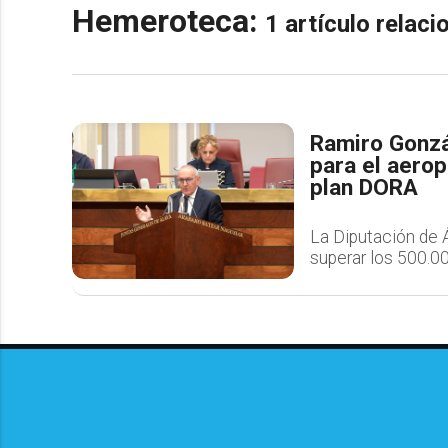
Hemeroteca:
1 artículo relac
Ramiro Gonzá
para el aerop
plan DORA
La Diputación de Á
superar los 500.00