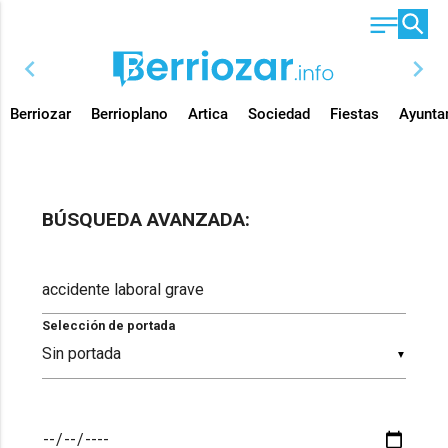
chevron_left
chevron_right
Berriozar
Berrioplano
Artica
Sociedad
Fiestas
Ayunta
BÚSQUEDA AVANZADA:
Selección de portada
▼