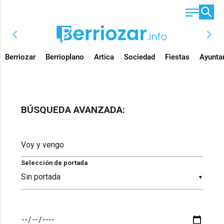
chevron_left
chevron_right
Berriozar
Berrioplano
Artica
Sociedad
Fiestas
Ayunta
BÚSQUEDA AVANZADA:
Selección de portada
▼