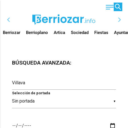
chevron_left
chevron_right
Berriozar
Berrioplano
Artica
Sociedad
Fiestas
Ayunta
BÚSQUEDA AVANZADA:
Selección de portada
▼