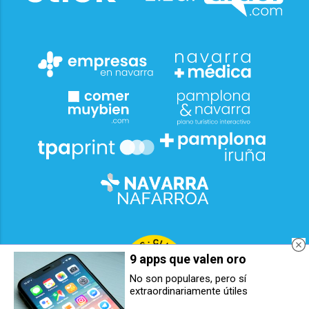
9 apps que valen oro
No son populares, pero sí
extraordinariamente útiles