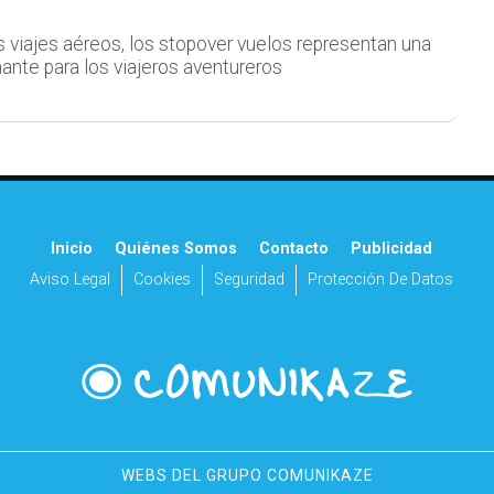
 viajes aéreos, los stopover vuelos representan una
ante para los viajeros aventureros
Inicio
Quiénes Somos
Contacto
Publicidad
Aviso Legal
Cookies
Seguridad
Protección De Datos
WEBS DEL GRUPO COMUNIKAZE