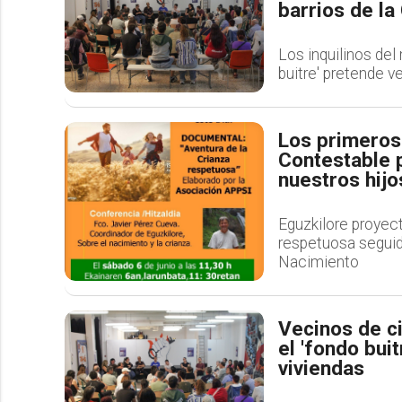
barrios de l
Los inquilinos del
buitre' pretende v
Los primeros 
Contestable 
nuestros hijo
Eguzkilore proyec
respetuosa seguido
Nacimiento
Vecinos de c
el 'fondo bui
viviendas