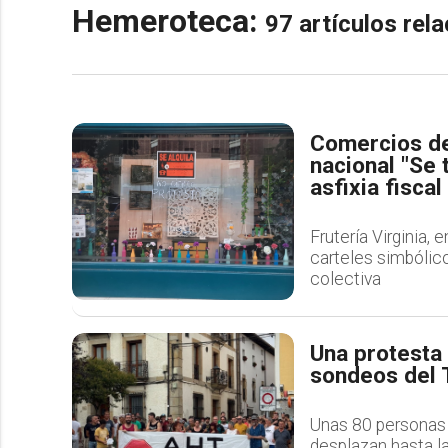
Hemeroteca:
97 artículos re
Comercios de
nacional "Se 
asfixia fiscal
Frutería Virginia, 
carteles simbólico
colectiva
Una protesta 
sondeos del
Unas 80 personas 
desplazan hasta l