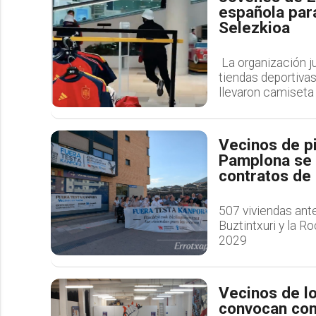
española para
Selezkioa
La organización ju
tiendas deportivas
llevaron camiseta
Vecinos de pi
Pamplona se c
contratos de 
507 viviendas ante
Buztintxuri y la 
2029
Vecinos de l
convocan con