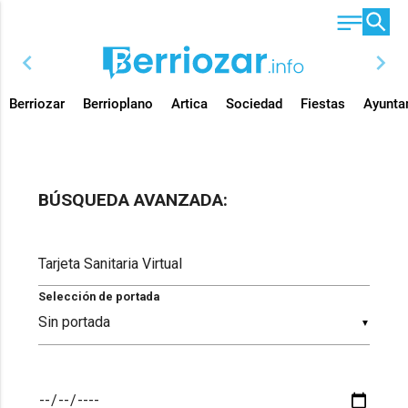
chevron_left
chevron_right
Berriozar
Berrioplano
Artica
Sociedad
Fiestas
Ayunta
BÚSQUEDA AVANZADA:
Selección de portada
▼