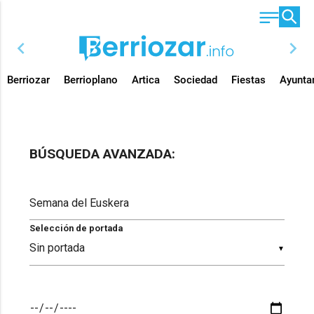
chevron_left
chevron_right
Berriozar
Berrioplano
Artica
Sociedad
Fiestas
Ayunta
BÚSQUEDA AVANZADA:
Selección de portada
▼