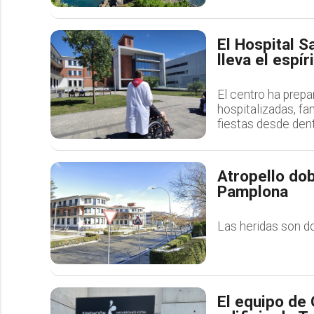
El Hospital 
lleva el espí
El centro ha prep
hospitalizadas, fam
fiestas desde den
Atropello dob
Pamplona
Las heridas son do
El equipo de 