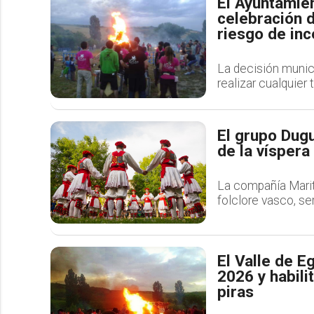
El Ayuntamie
celebración d
riesgo de in
La decisión munici
realizar cualquier
El grupo Dug
de la víspera
La compañía Maritz
folclore vasco, ser
El Valle de E
2026 y habili
piras