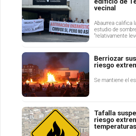
edificio de T
vecinal
Abaurrea califica 
estudio de sombr
"relativamente lev
Berriozar su
riesgo extre
Se mantiene el es
Tafalla susp
riesgo extrem
temperatura