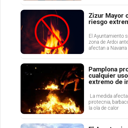
Zizur Mayor 
riesgo extre
El Ayuntamiento s
zona de Ardoi ant
afectan a Navarra
Pamplona pro
cualquier uso
extremo de i
La medida afecta 
pirotecnia, barbac
la ola de calor