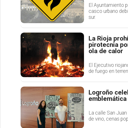
El Ayuntamiento pr
casco urbano debi
sur.
La Rioja proh
pirotecnia po
ola de calor
El Ejecutivo rioja
de fuego en terren
Logroño celeb
emblemática c
La calle San Juan 
de vino, cenas pop