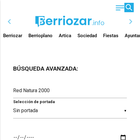
chevron_left
chevron_right
Berriozar
Berrioplano
Artica
Sociedad
Fiestas
Ayunta
BÚSQUEDA AVANZADA:
Selección de portada
▼