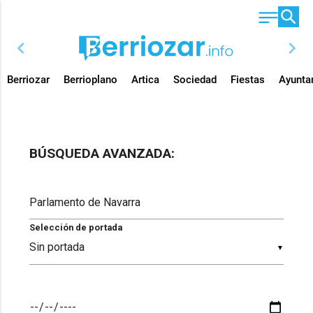
chevron_left
chevron_right
Berriozar
Berrioplano
Artica
Sociedad
Fiestas
Ayunta
BÚSQUEDA AVANZADA:
Selección de portada
▼