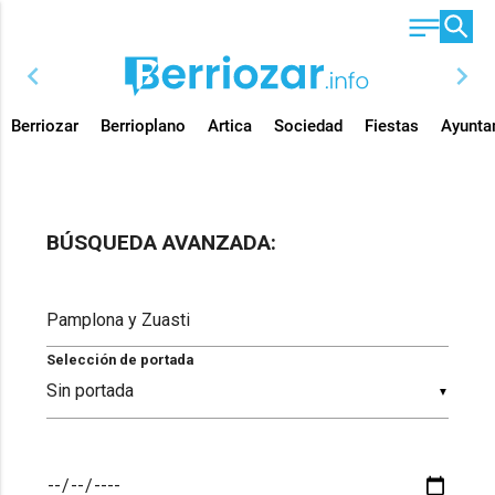
chevron_left
chevron_right
Berriozar
Berrioplano
Artica
Sociedad
Fiestas
Ayunta
BÚSQUEDA AVANZADA:
Selección de portada
▼