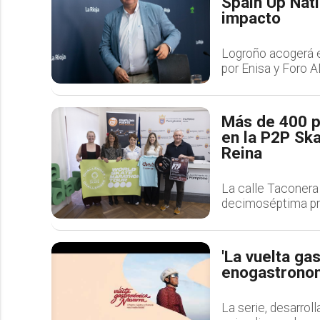
Spain Up Nat
impacto
Logroño acogerá e
por Enisa y Foro A
Más de 400 p
en la P2P Sk
Reina
La calle Taconera 
decimoséptima pru
'La vuelta ga
enogastronom
La serie, desarrol