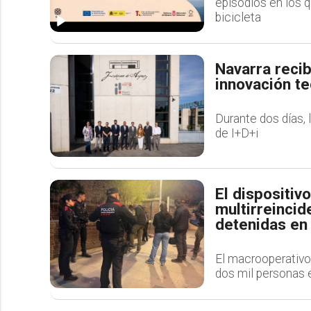
episodios en los q
bicicleta
Navarra recib
innovación t
Durante dos días, 
de I+D+i
El dispositiv
multirreincid
detenidas en
El macrooperativo 
dos mil personas 