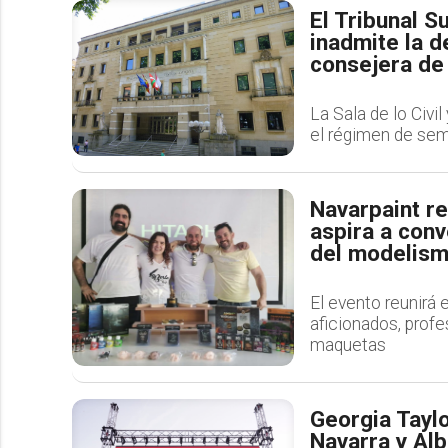
El Tribunal S
inadmite la d
consejera de 
La Sala de lo Civi
el régimen de se
Navarpaint re
aspira a conv
del modelis
El evento reunirá 
aficionados, profes
maquetas
Georgia Tayl
Navarra y Al