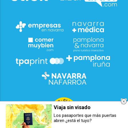
Viaja sin visado
Los pasaportes que más puertas
abren ¿está el tuyo?