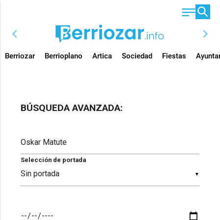
chevron_left
chevron_right
Berriozar
Berrioplano
Artica
Sociedad
Fiestas
Ayunta
BÚSQUEDA AVANZADA:
Selección de portada
▼