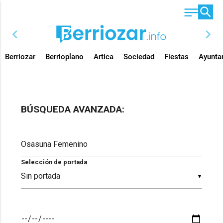
chevron_left
chevron_right
Berriozar
Berrioplano
Artica
Sociedad
Fiestas
Ayunta
BÚSQUEDA AVANZADA:
Selección de portada
▼