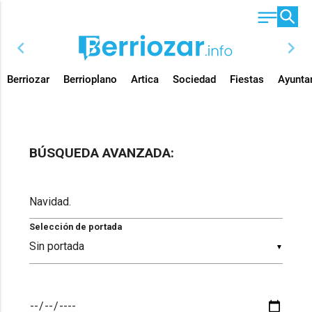
chevron_left
chevron_right
Berriozar
Berrioplano
Artica
Sociedad
Fiestas
Ayunta
BÚSQUEDA AVANZADA:
Selección de portada
▼