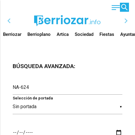
chevron_left
chevron_right
Berriozar
Berrioplano
Artica
Sociedad
Fiestas
Ayunta
BÚSQUEDA AVANZADA:
Selección de portada
▼