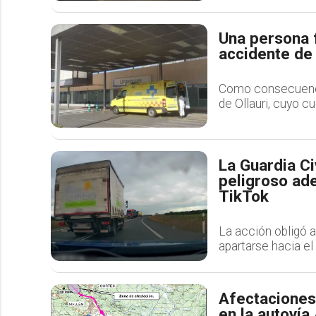
Una persona f
accidente de 
Como consecuencia
de Ollauri, cuyo c
La Guardia Ci
peligroso ade
TikTok
La acción obligó a
apartarse hacia el 
Afectaciones 
en la autovía