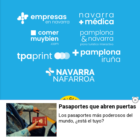
Pasaportes que abren puertas
Los pasaportes más poderosos del
mundo, ¿está el tuyo?