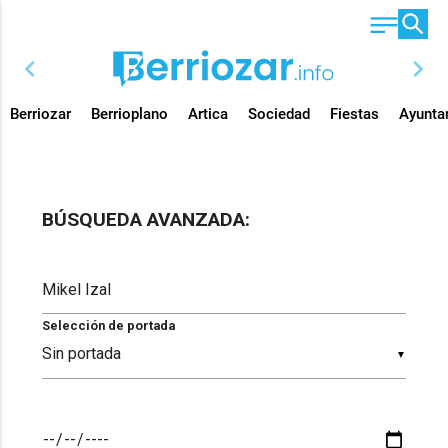
chevron_left
chevron_right
Berriozar
Berrioplano
Artica
Sociedad
Fiestas
Ayunta
BÚSQUEDA AVANZADA:
Selección de portada
▼