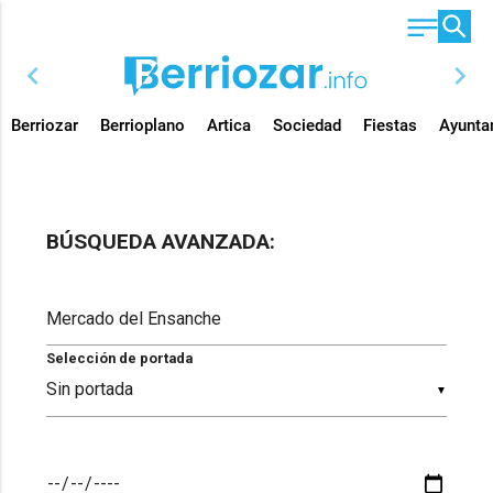
chevron_left
chevron_right
Berriozar
Berrioplano
Artica
Sociedad
Fiestas
Ayunta
BÚSQUEDA AVANZADA:
Selección de portada
▼