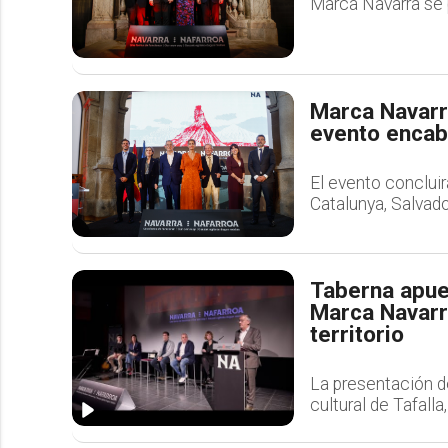
Marca Navarra se 
Marca Navarr
evento encab
El evento concluir
Catalunya, Salvador
Taberna apues
Marca Navarra
territorio
La presentación de
cultural de Tafall