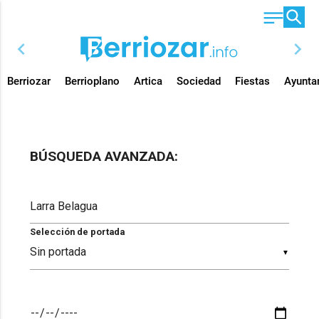
chevron_left
chevron_right
Berriozar
Berrioplano
Artica
Sociedad
Fiestas
Ayunta
BÚSQUEDA AVANZADA:
Selección de portada
▼