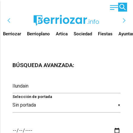
chevron_left
chevron_right
Berriozar
Berrioplano
Artica
Sociedad
Fiestas
Ayunta
BÚSQUEDA AVANZADA:
Selección de portada
▼