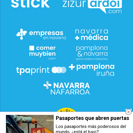
Pasaportes que abren puertas
Los pasaportes más poderosos del
mundo, ¿está el tuyo?