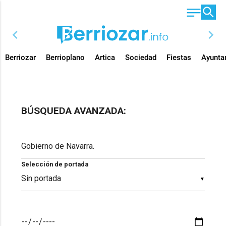
chevron_left
chevron_right
Berriozar
Berrioplano
Artica
Sociedad
Fiestas
Ayunta
BÚSQUEDA AVANZADA:
Selección de portada
▼