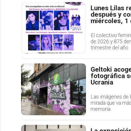
Lunes Lilas 
después y co
miércoles, 1 
El colectivo femin
de 2026 y 875 den
trimestre del año
Geltoki acog
fotográfica so
Ucrania
Las imágenes de R
mirada que va más a
memoria
La exposición