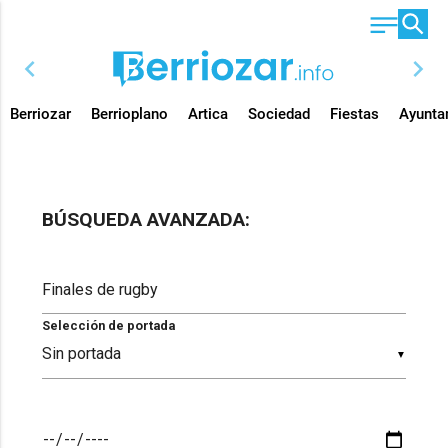
chevron_left
chevron_right
Berriozar
Berrioplano
Artica
Sociedad
Fiestas
Ayunta
BÚSQUEDA AVANZADA:
Selección de portada
▼