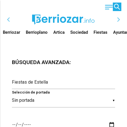
chevron_left
chevron_right
Berriozar
Berrioplano
Artica
Sociedad
Fiestas
Ayunta
BÚSQUEDA AVANZADA:
Selección de portada
▼