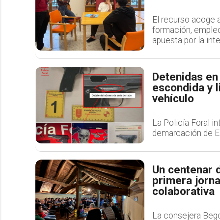
El recurso acoge
formación, emple
apuesta por la int
Detenidas en 
escondida y l
vehículo
La Policía Foral in
demarcación de Eli
Un centenar 
primera jorna
colaborativa
La consejera Bego