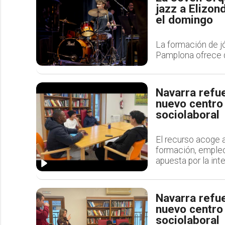
jazz a Elizon
el domingo
La formación de j
Pamplona ofrece d
Navarra refu
nuevo centro 
sociolaboral
El recurso acoge
formación, emple
apuesta por la int
Navarra refu
nuevo centro 
sociolaboral