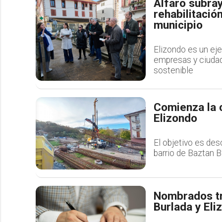
Alfaro subray
rehabilitació
municipio
Elizondo es un ej
empresas y ciudad
sostenible
Comienza la 
Elizondo
El objetivo es des
barrio de Baztan B
Nombrados tr
Burlada y Eli