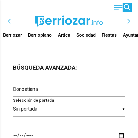
chevron_left
chevron_right
Berriozar
Berrioplano
Artica
Sociedad
Fiestas
Ayunta
BÚSQUEDA AVANZADA:
Selección de portada
▼