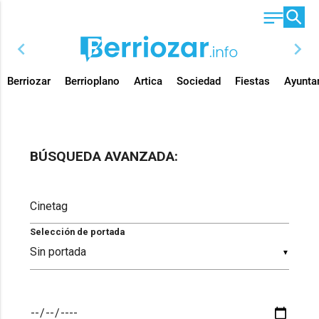
chevron_left
chevron_right
Berriozar
Berrioplano
Artica
Sociedad
Fiestas
Ayunta
BÚSQUEDA AVANZADA:
Selección de portada
▼