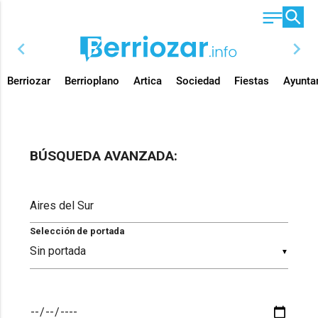
chevron_left
chevron_right
Berriozar
Berrioplano
Artica
Sociedad
Fiestas
Ayunta
BÚSQUEDA AVANZADA:
Selección de portada
▼