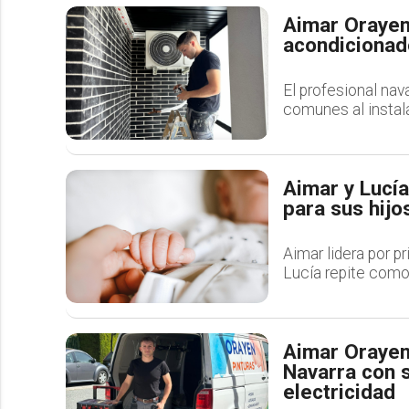
Aimar Orayen:
acondicionado
El profesional nav
comunes al instala
Aimar y Lucí
para sus hijo
Aimar lidera por p
Lucía repite como 
Aimar Orayen 
Navarra con s
electricidad